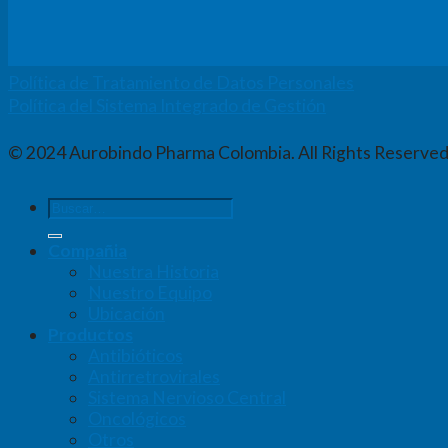
Política de Tratamiento de Datos Personales
Política del Sistema Integrado de Gestión
© 2024 Aurobindo Pharma Colombia. All Rights Reserved
Buscar
por:
Compañia
Nuestra Historia
Nuestro Equipo
Ubicación
Productos
Antibióticos
Antirretrovirales
Sistema Nervioso Central
Oncológicos
Otros