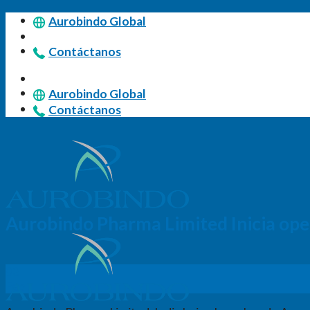
Skip
Aurobindo Global
to
content
Contáctanos
Aurobindo Global
Contáctanos
Aurobindo Pharma Limited Inicia ope
03
Feb