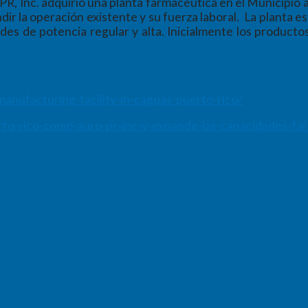
PR, Inc. adquirió una planta farmacéutica en el Municipi
 la operación existente y su fuerza laboral. La planta est
ades de potencia regular y alta. Inicialmente los producto
nufacturing-facility-in-caguas-puerto-rico/
to-rico-como-auro-pr-inc-y-expande-las-capacidades-farm