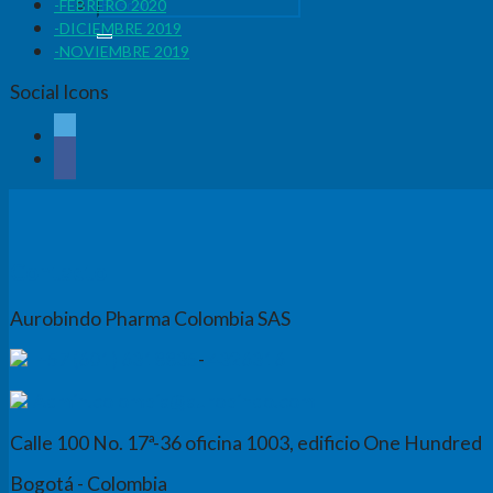
Buscar
FEBRERO 2020
por:
DICIEMBRE 2019
NOVIEMBRE 2019
Social Icons
Contacto
Aurobindo Pharma Colombia SAS
+57 (601) 6318835
-
4326316
Admin.colombia@aurobindo.com
Calle 100 No. 17ª-36 oficina 1003, edificio One Hundred
Bogotá - Colombia