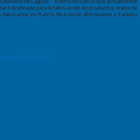
o autónomo de Caguas – Puerto Rico en la que actualmente
ará destinada para la fabricación de productos orales de
s fabricados en Puerto Rico serán distribuidos a Estados
aceuticas-de-la-isla