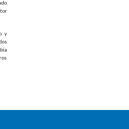
ado
tor
o y
dos
bia
ros