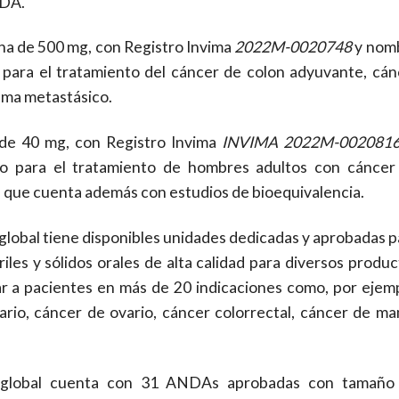
FDA.
ina de 500 mg, con Registro Invima
2022M-0020748
y nom
a para el tratamiento del cáncer de colon adyuvante, cán
ama metastásico.
 de 40 mg, con Registro Invima
INVIMA 2022M-00208
do para el tratamiento de hombres adultos con cáncer
, que cuenta además con estudios de bioequivalencia.
 global tiene disponibles unidades dedicadas y aprobadas 
riles y sólidos orales de alta calidad para diversos produ
r a pacientes en más de 20 indicaciones como, por ejemp
ario, cáncer de ovario, cáncer colorrectal, cáncer de ma
o global cuenta con 31 ANDAs aprobadas con tamaño